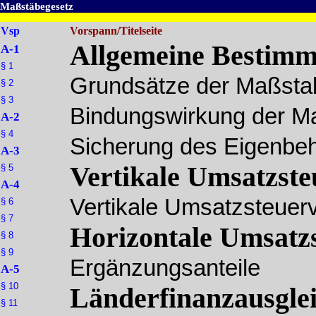
Maßstäbegesetz
Vsp
Vorspann/Titelseite
Allgemeine Bestim
A-1
§ 1
Grundsätze der Maßsta
§ 2
§ 3
Bindungswirkung der M
A-2
§ 4
Sicherung des Eigenbeh
A-3
Vertikale Umsatzste
§ 5
A-4
Vertikale Umsatzsteuerv
§ 6
§ 7
Horizontale Umsatzs
§ 8
§ 9
Ergänzungsanteile
A-5
§ 10
Länderfinanzausgle
§ 11