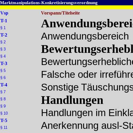
Marktmanipulations-Konkretisierungsverordnung
Vsp
Vorspann/Titelseite
Anwendungsberei
T-1
§ 1
Anwendungsbereich
T-2
§ 2
Bewertungserheb
§ 3
§ 4
Bewertungserheblic
T-3
§ 5
Falsche oder irrefüh
§ 6
T-4
Sonstige Täuschung
§ 7
Handlungen
§ 8
§ 9
Handlungen im Einkl
§ 10
T-5
Anerkennung ausl-Sta
§ 11