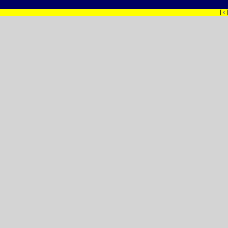
[
‹
]