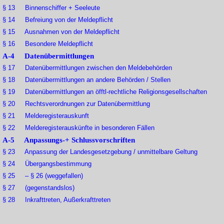
§ 13 Binnenschiffer + Seeleute
§ 14 Befreiung von der Meldepflicht
§ 15 Ausnahmen von der Meldepflicht
§ 16 Besondere Meldepflicht
A-4 Datenübermittlungen
§ 17 Datenübermittlungen zwischen den Meldebehörden
§ 18 Datenübermittlungen an andere Behörden / Stellen
§ 19 Datenübermittlungen an öfftl-rechtliche Religionsgesellschaften
§ 20 Rechtsverordnungen zur Datenübermittlung
§ 21 Melderegisterauskunft
§ 22 Melderegisterauskünfte in besonderen Fällen
A-5 Anpassungs-+ Schlussvorschriften
§ 23 Anpassung der Landesgesetzgebung / unmittelbare Geltung
§ 24 Übergangsbestimmung
§ 25 – § 26 (weggefallen)
§ 27 (gegenstandslos)
§ 28 Inkrafttreten, Außerkrafttreten