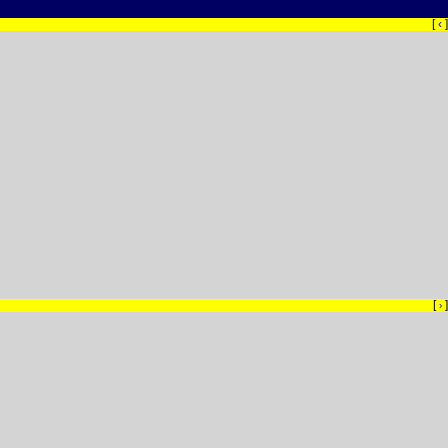
[
‹
]
[
]
›