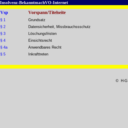
Insolvenz-BekanntmachVO-Internet
Vsp
Vorspann/Titelseite
§ 1
Grundsatz
§ 2
Datensicherheit, Missbrauchssschutz
§ 3
Löschungsfristen
§ 4
Einsichtsrecht
§ 4a
Anwendbares Recht
§ 5
Inkrafttreten
© H-G