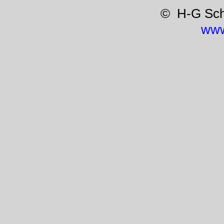
© H-G Sc
www