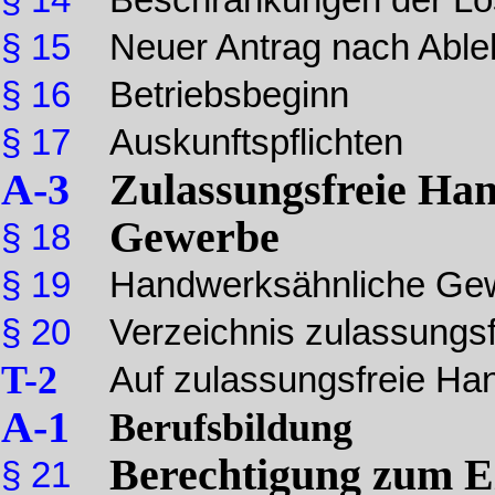
§ 14
Beschränkungen der L
§ 15
Neuer Antrag nach Abl
§ 16
Betriebsbeginn
§ 17
Auskunftspflichten
A-3
Zulassungsfreie Ha
Gewerbe
§ 18
§ 19
Handwerksähnliche Ge
§ 20
Verzeichnis zulassungs
T-2
Auf zulassungsfreie Ha
A-1
Berufsbildung
Berechtigung zum Ei
§ 21