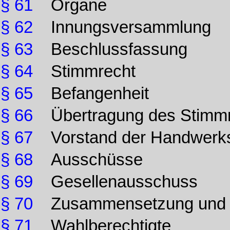
§ 61
Organe
§ 62
Innungsversammlung
§ 63
Beschlussfassung
§ 64
Stimmrecht
§ 65
Befangenheit
§ 66
Übertragung des Stimm
§ 67
Vorstand der Handwerk
§ 68
Ausschüsse
§ 69
Gesellenausschuss
§ 70
Zusammensetzung und
§ 71
Wahlberechtigte