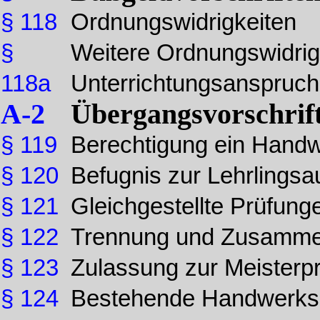
§ 118
Ordnungswidrigkeiten
§
Weitere Ordnungswidrig
118a
Unterrichtungsanspruc
A-2
Übergangsvorschrif
§ 119
Berechtigung ein Handw
§ 120
Befugnis zur Lehrlingsa
§ 121
Gleichgestellte Prüfung
§ 122
Trennung und Zusamme
§ 123
Zulassung zur Meisterp
§ 124
Bestehende Handwerkso