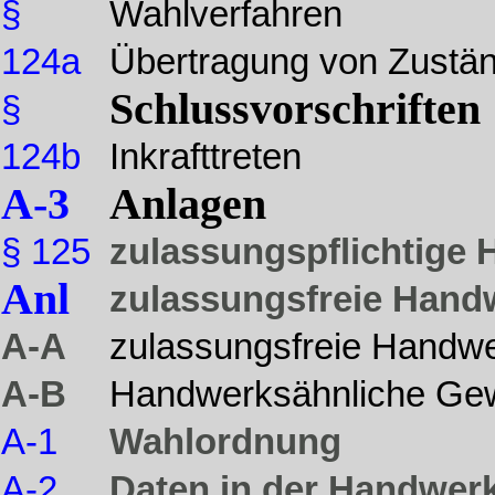
§
Wahlverfahren
124a
Übertragung von Zustän
Schlussvorschriften
§
124b
Inkrafttreten
A-3
Anlagen
§ 125
zulassungspflichtige
Anl
zulassungsfreie Han
A-A
zulassungsfreie Handw
A-B
Handwerksähnliche Ge
A-1
Wahlordnung
A-2
Daten in der Handwerk