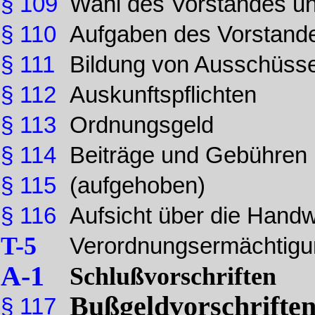
§ 109
Wahl des Vorstandes un
§ 110
Aufgaben des Vorstand
§ 111
Bildung von Ausschüss
§ 112
Auskunftspflichten
§ 113
Ordnungsgeld
§ 114
Beiträge und Gebühren
§ 115
(aufgehoben)
§ 116
Aufsicht über die Han
T-5
Verordnungsermächtigu
A-1
Schlußvorschriften
Bußgeldvorschrifte
§ 117