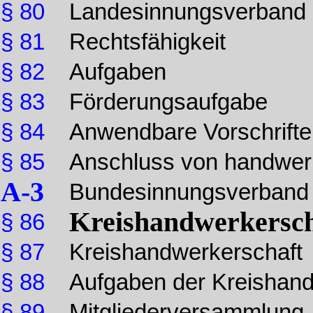
§ 80
Landesinnungsverband
§ 81
Rechtsfähigkeit
§ 82
Aufgaben
§ 83
Förderungsaufgabe
§ 84
Anwendbare Vorschrift
§ 85
Anschluss von handwer
A-3
Bundesinnungsverband
Kreishandwerkersch
§ 86
§ 87
Kreishandwerkerschaft
§ 88
Aufgaben der Kreishand
§ 89
Mitgliederversammlung