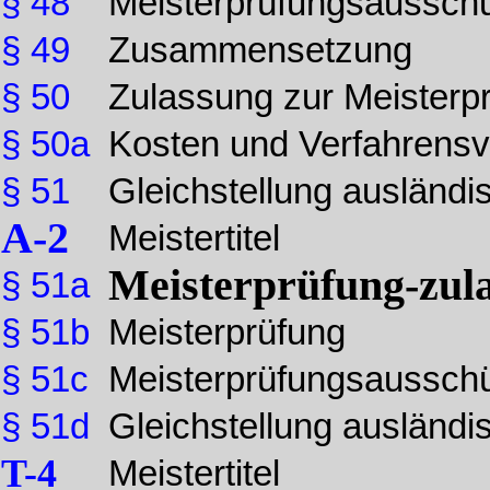
§ 48
Meisterprüfungsaussch
§ 49
Zusammensetzung
§ 50
Zulassung zur Meisterp
§ 50a
Kosten und Verfahrensv
§ 51
Gleichstellung ausländ
A-2
Meistertitel
Meisterprüfung-zul
§ 51a
§ 51b
Meisterprüfung
§ 51c
Meisterprüfungsaussch
§ 51d
Gleichstellung ausländi
T-4
Meistertitel