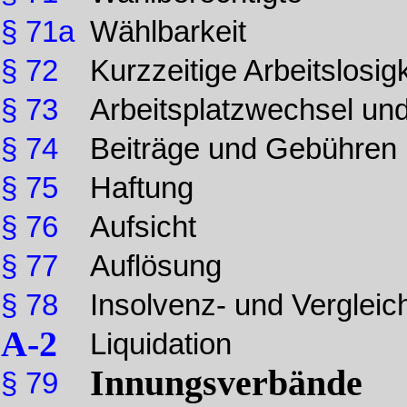
§ 71a
Wählbarkeit
§ 72
Kurzzeitige Arbeitslosigk
§ 73
Arbeitsplatzwechsel und 
§ 74
Beiträge und Gebühren
§ 75
Haftung
§ 76
Aufsicht
§ 77
Auflösung
§ 78
Insolvenz- und Vergleic
A-2
Liquidation
Innungsverbände
§ 79