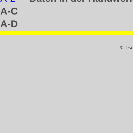
A-C
A-D
© H-G