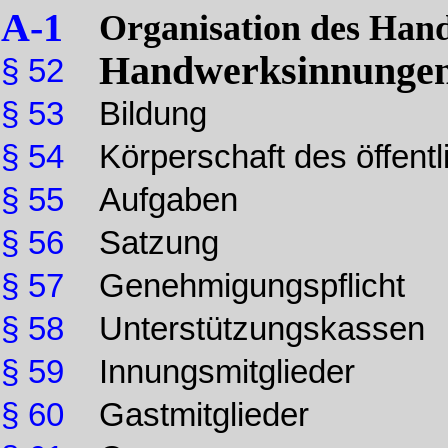
A-1
Organisation des Han
Handwerksinnunge
§ 52
§ 53
Bildung
§ 54
Körperschaft des öffent
§ 55
Aufgaben
§ 56
Satzung
§ 57
Genehmigungspflicht
§ 58
Unterstützungskassen
§ 59
Innungsmitglieder
§ 60
Gastmitglieder