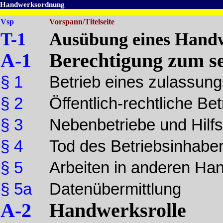
Handwerksordnung
Vsp
Vorspann/Titelseite
T-1
Ausübung eines Hand
A-1
Berechtigung zum se
§ 1
Betrieb eines zulassun
§ 2
Öffentlich-rechtliche Be
§ 3
Nebenbetriebe und Hilfs
§ 4
Tod des Betriebsinhabe
§ 5
Arbeiten in anderen H
§ 5a
Datenübermittlung
A-2
Handwerksrolle