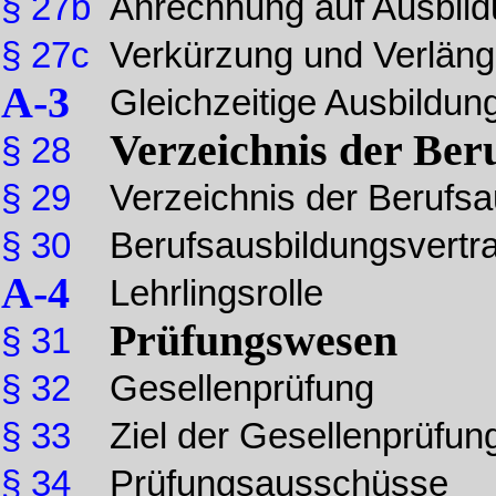
§ 27b
Anrechnung auf Ausbild
§ 27c
Verkürzung und Verläng
A-3
Gleichzeitige Ausbildu
Verzeichnis der Ber
§ 28
§ 29
Verzeichnis der Berufsa
§ 30
Berufsausbildungsvertr
A-4
Lehrlingsrolle
Prüfungswesen
§ 31
§ 32
Gesellenprüfung
§ 33
Ziel der Gesellenprüfun
§ 34
Prüfungsausschüsse