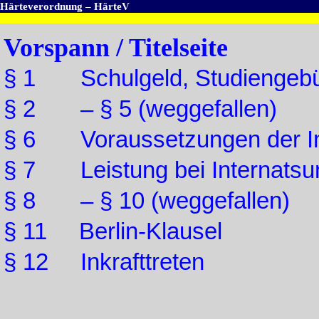
Härteverordnung – HärteV
Vorspann / Titelseite
§ 1 Schulgeld, Studiengeb
§ 2 – § 5 (weggefallen)
§ 6 Voraussetzungen der Int
§ 7 Leistung bei Internatsu
§ 8 – § 10 (weggefallen)
§ 11 Berlin-Klausel
§ 12 Inkrafttreten