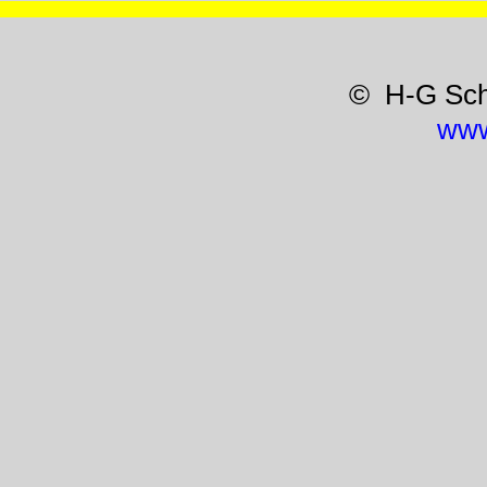
© H-G Sc
www