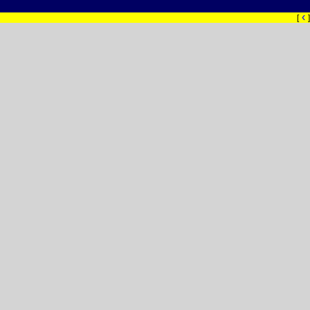
‹
[
]