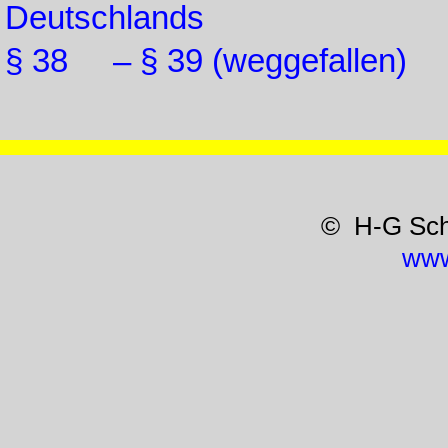
Deutschlands
§ 38 – § 39 (weggefallen)
© H-G Sc
www