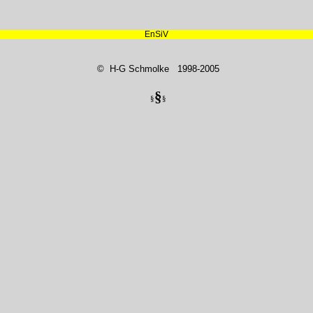
EnSiV
© H-G Schmolke 1998-2005
§
§
§