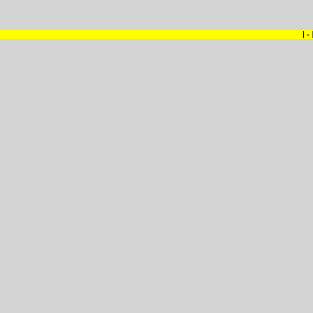
[
]
›