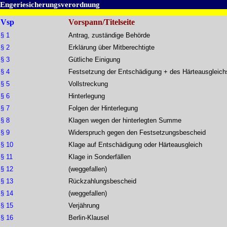
Engeriesicherungsverordnung
Vsp
Vorspann/Titelseite
§ 1
Antrag, zuständige Behörde
§ 2
Erklärung über Mitberechtigte
§ 3
Gütliche Einigung
§ 4
Festsetzung der Entschädigung + des Härteausgleich
§ 5
Vollstreckung
§ 6
Hinterlegung
§ 7
Folgen der Hinterlegung
§ 8
Klagen wegen der hinterlegten Summe
§ 9
Widerspruch gegen den Festsetzungsbescheid
§ 10
Klage auf Entschädigung oder Härteausgleich
§ 11
Klage in Sonderfällen
§ 12
(weggefallen)
§ 13
Rückzahlungsbescheid
§ 14
(weggefallen)
§ 15
Verjährung
§ 16
Berlin-Klausel