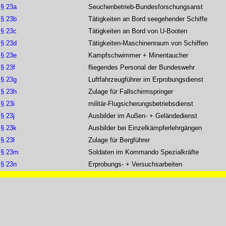
§ 23a
Seuchenbetrieb-Bundesforschungsanst
§ 23b
Tätigkeiten an Bord seegehender Schiffe
§ 23c
Tätigkeiten an Bord von U-Booten
§ 23d
Tätigkeiten-Maschinenraum von Schiffen
§ 23e
Kampfschwimmer + Minentaucher
§ 23f
fliegendes Personal der Bundeswehr
§ 23g
Luftfahrzeugführer im Erprobungsdienst
§ 23h
Zulage für Fallschirmspringer
§ 23i
militär-Flugsicherungsbetriebsdienst
§ 23j
Ausbilder im Außen- + Geländedienst
§ 23k
Ausbilder bei Einzelkämpferlehrgängen
§ 23l
Zulage für Bergführer
§ 23m
Soldaten im Kommando Spezialkräfte
§ 23n
Erprobungs- + Versuchsarbeiten