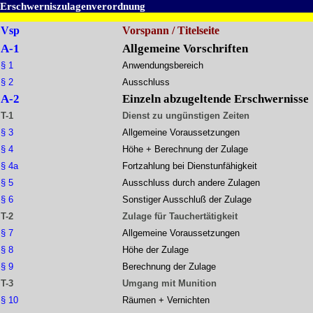
Erschwerniszulagenverordnung
Vsp
Vorspann / Titelseite
A-1
Allgemeine Vorschriften
§ 1
Anwendungsbereich
§ 2
Ausschluss
A-2
Einzeln abzugeltende Erschwernisse
T-1
Dienst zu ungünstigen Zeiten
§ 3
Allgemeine Voraussetzungen
§ 4
Höhe + Berechnung der Zulage
§ 4a
Fortzahlung bei Dienstunfähigkeit
§ 5
Ausschluss durch andere Zulagen
§ 6
Sonstiger Ausschluß der Zulage
T-2
Zulage für Tauchertätigkeit
§ 7
Allgemeine Voraussetzungen
§ 8
Höhe der Zulage
§ 9
Berechnung der Zulage
T-3
Umgang mit Munition
§ 10
Räumen + Vernichten