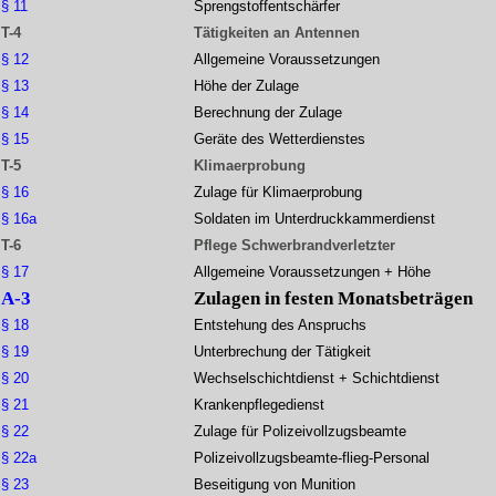
§ 11
Sprengstoffentschärfer
T-4
Tätigkeiten an Antennen
§ 12
Allgemeine Voraussetzungen
§ 13
Höhe der Zulage
§ 14
Berechnung der Zulage
§ 15
Geräte des Wetterdienstes
T-5
Klimaerprobung
§ 16
Zulage für Klimaerprobung
§ 16a
Soldaten im Unterdruckkammerdienst
T-6
Pflege Schwerbrandverletzter
§ 17
Allgemeine Voraussetzungen + Höhe
A-3
Zulagen in festen Monatsbeträgen
§ 18
Entstehung des Anspruchs
§ 19
Unterbrechung der Tätigkeit
§ 20
Wechselschichtdienst + Schichtdienst
§ 21
Krankenpflegedienst
§ 22
Zulage für Polizeivollzugsbeamte
§ 22a
Polizeivollzugsbeamte-flieg-Personal
§ 23
Beseitigung von Munition