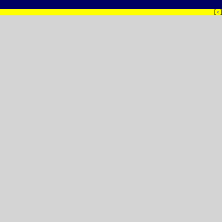
[
‹
]