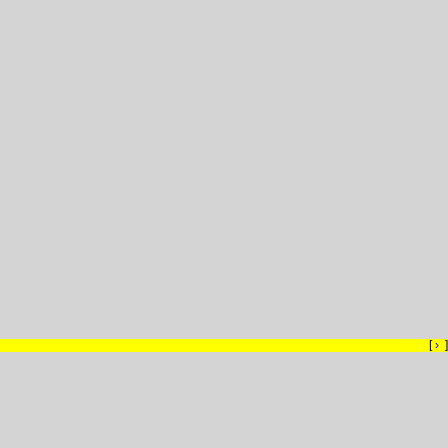
[
›
]