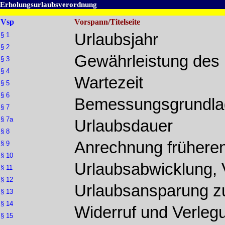
Erholungsurlaubsverordnung
Vsp
Vorspann/Titelseite
Urlaubsjahr
§ 1
§ 2
Gewährleistung des 
§ 3
§ 4
Wartezeit
§ 5
§ 6
Bemessungsgrundla
§ 7
§ 7a
Urlaubsdauer
§ 8
Anrechnung frühere
§ 9
§ 10
Urlaubsabwicklung, V
§ 11
§ 12
Urlaubsansparung z
§ 13
§ 14
Widerruf und Verleg
§ 15