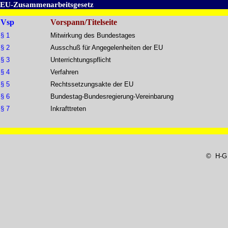
EU-Zusammenarbeitsgesetz
Vsp
Vorspann/Titelseite
§ 1
Mitwirkung des Bundestages
§ 2
Ausschuß für Angegelenheiten der EU
§ 3
Unterrichtungspflicht
§ 4
Verfahren
§ 5
Rechtssetzungsakte der EU
§ 6
Bundestag-Bundesregierung-Vereinbarung
§ 7
Inkrafttreten
© H-G