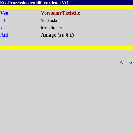
EG-ProzesskostenhilfevordruckVO
Vsp
Vorspann/Titelseite
§ 1
Vordrucke
§ 2
Inkrafttreten
Anl
Anlage (zu § 1)
© H-G