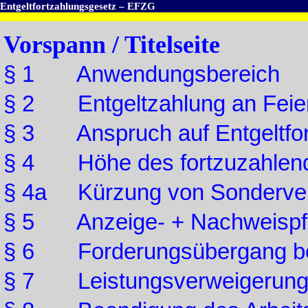
Entgeltfortzahlungsgesetz – EFZG
Vorspann / Titelseite
§ 1 Anwendungsbereich
§ 2 Entgeltzahlung an Feie
§ 3 Anspruch auf Entgeltfort
§ 4 Höhe des fortzuzahlende
§ 4a Kürzung von Sonderve
§ 5 Anzeige- + Nachweispfl
§ 6 Forderungsübergang bei
§ 7 Leistungsverweigerungs