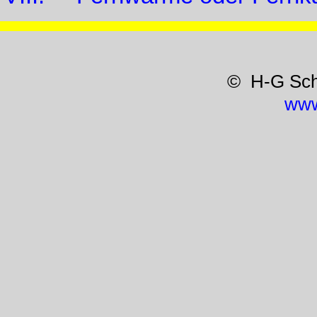
© H-G Sc
www