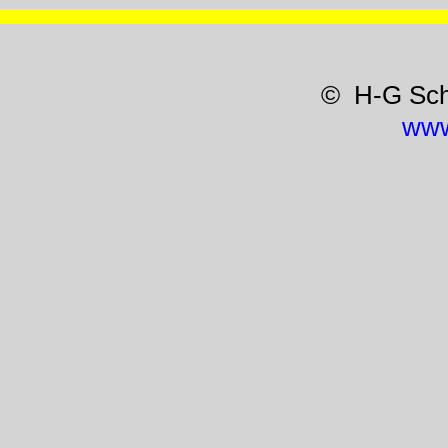
© H-G Sc
www