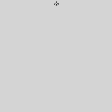
§
§
§