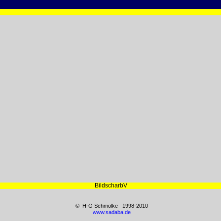
BildscharbV
© H-G Schmolke 1998-2010
www.sadaba.de