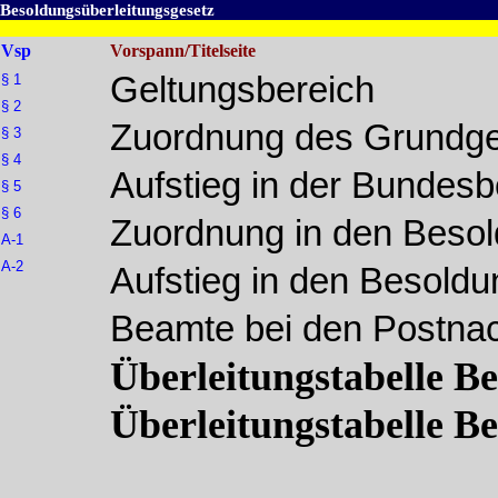
Besoldungsüberleitungsgesetz
Vsp
Vorspann/Titelseite
Geltungsbereich
§ 1
§ 2
Zuordnung des Grundge
§ 3
§ 4
Aufstieg in der Bundes
§ 5
§ 6
Zuordnung in den Beso
A-1
A-2
Aufstieg in den Besold
Beamte bei den Postna
Überleitungstabelle B
Überleitungstabelle B