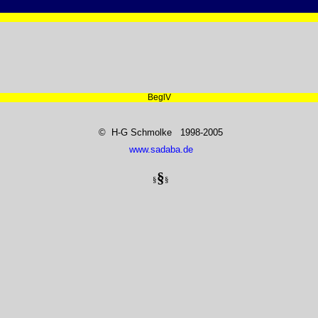
BeglV
© H-G Schmolke 1998-2005
www.sadaba.de
§
§
§