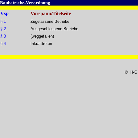
Baubetriebe-Verordnung
Vsp
Vorspann/Titelseite
§ 1
Zugelassene Betriebe
§ 2
Ausgeschlossene Betriebe
§ 3
(weggefallen)
§ 4
Inkrafttreten
© H-G