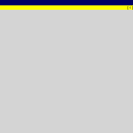
‹
[
]