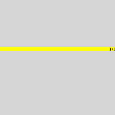
›
[
]