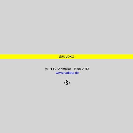
BauSpkG
© H-G Schmolke 1998-2013
www.sadaba.de
§
§
§