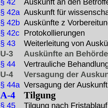
§ 42
Auskunft an den Betrof
§ 42a
Auskunft für wissensch
§ 42b
Auskünfte z Vorbereitu
§ 42c
Protokollierungen
§ 43
Weiterleitung von Auskü
U-3
Auskünfte an Behörd
§ 44
Vertrauliche Behandlun
U-4
Versagung der Auskun
§ 44a
Versagung der Auskunft
A-4
Tilgung
§ 45
Tilgung nach Fristablauf