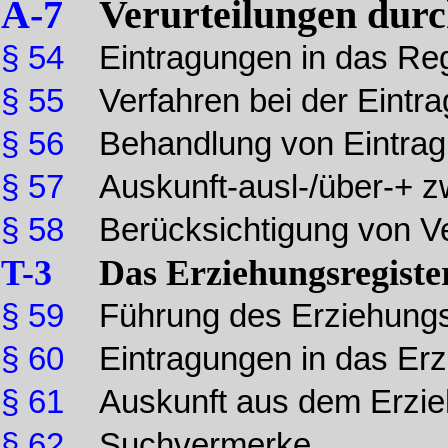
A-7
Verurteilungen durc
§ 54
Eintragungen in das Reg
§ 55
Verfahren bei der Eintr
§ 56
Behandlung von Eintra
§ 57
Auskunft-ausl-/über-+ z
§ 58
Berücksichtigung von Ve
T-3
Das Erziehungsregiste
§ 59
Führung des Erziehungs
§ 60
Eintragungen in das Erz
§ 61
Auskunft aus dem Erzie
§ 62
Suchvermerke