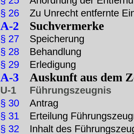
§ 25
Anordnung der Entfern
§ 26
Zu Unrecht entfernte E
A-2
Suchvermerke
§ 27
Speicherung
§ 28
Behandlung
§ 29
Erledigung
A-3
Auskunft aus dem Ze
U-1
Führungszeugnis
§ 30
Antrag
§ 31
Erteilung Führungszeug
§ 32
Inhalt des Führungszeu