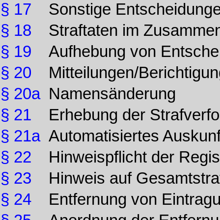
§ 17
Sonstige Entscheidung
§ 18
Straftaten im Zusamme
§ 19
Aufhebung von Entsche
§ 20
Mitteilungen/Berichtig
§ 20a
Namensänderung
§ 21
Erhebung der Strafverfo
§ 21a
Automatisiertes Auskunf
§ 22
Hinweispflicht der Regi
§ 23
Hinweis auf Gesamtstra
§ 24
Entfernung von Eintrag