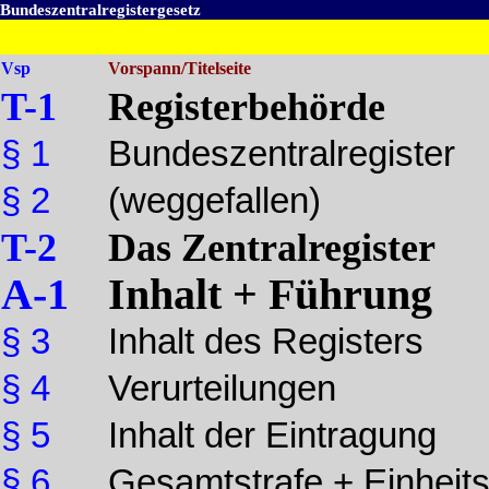
Bundeszentralregistergesetz
Vsp
Vorspann/Titelseite
T-1
Registerbehörde
§ 1
Bundeszentralregister
§ 2
(weggefallen)
T-2
Das Zentralregister
A-1
Inhalt + Führung
§ 3
Inhalt des Registers
§ 4
Verurteilungen
§ 5
Inhalt der Eintragung
§ 6
Gesamtstrafe + Einheits