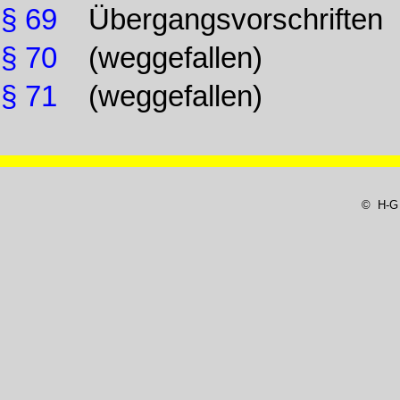
§ 69
Übergangsvorschriften
§ 70
(weggefallen)
§ 71
(weggefallen)
© H-G