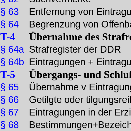
§ 63
Entfernung von Eintrag
§ 64
Begrenzung von Offenba
T-4
Übernahme des Strafr
§ 64a
Strafregister der DDR
§ 64b
Eintragungen + Eintrag
T-5
Übergangs- und Schlu
§ 65
Übernahme v Eintragunge
§ 66
Getilgte oder tilgungsre
§ 67
Eintragungen in der Erz
§ 68
Bestimmungen+Bezeichn