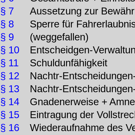
§ 7
Aussetzung zur Bewäh
§ 8
Sperre für Fahrerlaubni
§ 9
(weggefallen)
§ 10
Entscheidgen-Verwaltun
§ 11
Schuldunfähigkeit
§ 12
Nachtr-Entscheidungen-a
§ 13
Nachtr-Entscheidungen-
§ 14
Gnadenerweise + Amne
§ 15
Eintragung der Vollstre
§ 16
Wiederaufnahme des Ve