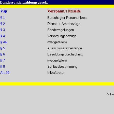
Bundessonderzahlungsgesetz
Vsp
Vorspann/Titelseite
§ 1
Berechtigter Personenkreis
§ 2
Dienst- + Amtsbezüge
§ 3
Sonderregelungen
§ 4
Versorgungsbezüge
§ 4a
(weggefallen)
§ 5
Ausschlusstatbestände
§ 6
Besoldungsdurchschnitt
§ 7
(weggefallen)
§ 8
Schlussbestimmung
Art.29
Inkrafttreten
© H-