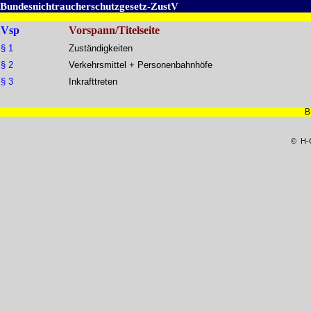
Bundesnichtraucherschutzgesetz-ZustV
Vsp
Vorspann/Titelseite
§ 1
Zuständigkeiten
§ 2
Verkehrsmittel + Personenbahnhöfe
§ 3
Inkrafttreten
B
© H-