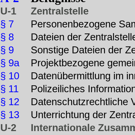
U-1
Zentralstelle
§ 7
Personenbezogene Samm
§ 8
Dateien der Zentralstell
§ 9
Sonstige Dateien der Zen
§ 9a
Projektbezogene geme
§ 10
Datenübermittlung im in
§ 11
Polizeiliches Informati
§ 12
Datenschutzrechtliche 
§ 13
Unterrichtung der Zentra
U-2
Internationale Zusam