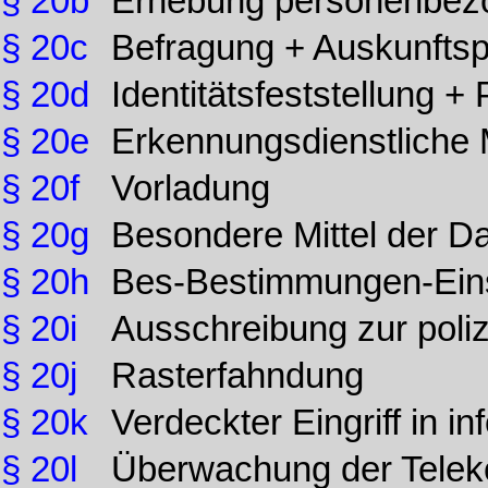
§ 20b
Erhebung personenbez
§ 20c
Befragung + Auskunftspf
§ 20d
Identitätsfeststellung 
§ 20e
Erkennungsdienstlich
§ 20f
Vorladung
§ 20g
Besondere Mittel der D
§ 20h
Bes-Bestimmungen-Eins
§ 20i
Ausschreibung zur poli
§ 20j
Rasterfahndung
§ 20k
Verdeckter Eingriff in 
§ 20l
Überwachung der Tele