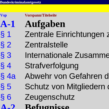
Bundeskriminalamtgesetz
Vsp
Vorspann/Titelseite
A-1
Aufgaben
§ 1
Zentrale Einrichtungen
§ 2
Zentralstelle
§ 3
Internationale Zusamme
§ 4
Strafverfolgung
§ 4a
Abwehr von Gefahren de
§ 5
Schutz von Mitgliedern
§ 6
Zeugenschutz
A-2
Befugnisse