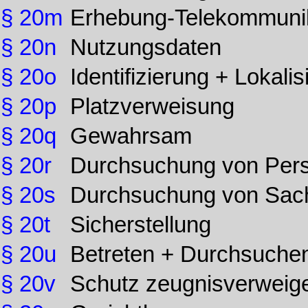
§ 20m
Erhebung-Telekommunik
§ 20n
Nutzungsdaten
§ 20o
Identifizierung + Lokali
§ 20p
Platzverweisung
§ 20q
Gewahrsam
§ 20r
Durchsuchung von Per
§ 20s
Durchsuchung von Sac
§ 20t
Sicherstellung
§ 20u
Betreten + Durchsuch
§ 20v
Schutz zeugnisverweig