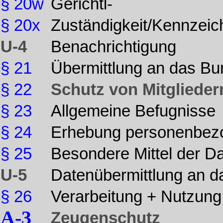
§ 20w
Gerichtl-
§ 20x
Zuständigkeit/Kennze
U-4
Benachrichtigung
§ 21
Übermittlung an das Bu
§ 22
Schutz von Mitgliede
§ 23
Allgemeine Befugnisse
§ 24
Erhebung personenbez
§ 25
Besondere Mittel der D
U-5
Datenübermittlung an 
§ 26
Verarbeitung + Nutzun
A-3
Zeugenschutz