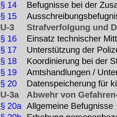
§ 14
Befugnisse bei der Zu
§ 15
Ausschreibungsbefugni
U-3
Strafverfolgung und 
§ 16
Einsatz technischer Mit
§ 17
Unterstützung der Poli
§ 18
Koordinierung bei der S
§ 19
Amtshandlungen / Unter
§ 20
Datenspeicherung für kü
U-3a
Abwehr von Gefahren- 
§ 20a
Allgemeine Befugnisse