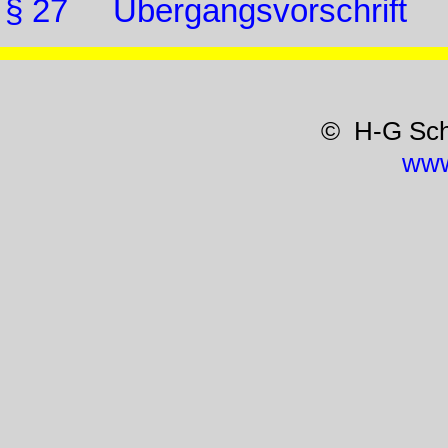
§ 27 Übergangsvorschrift
© H-G Sc
www