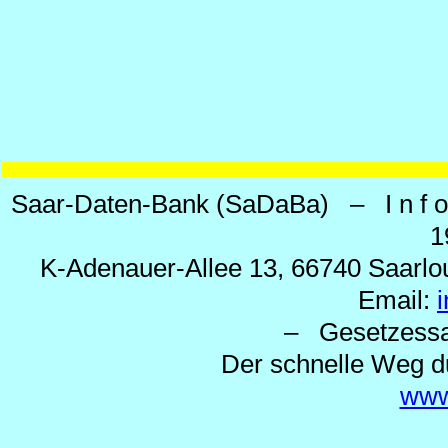
Saar-Daten-Bank (SaDaBa) – I n f o 
1
K-Adenauer-Allee 13, 66740 Saarlou
Email:
– Gesetzes
Der schnelle Weg d
www