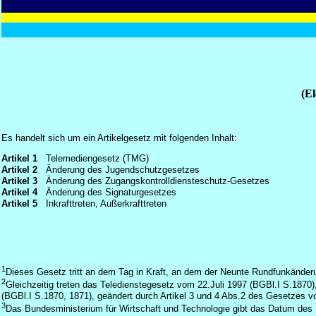
(E
Es handelt sich um ein Artikelgesetz mit folgenden Inhalt:
Artikel 1
Telemediengesetz (TMG)
Artikel 2
Änderung des Jugendschutzgesetzes
Artikel 3
Änderung des Zugangskontrolldiensteschutz-Gesetzes
Artikel 4
Änderung des Signaturgesetzes
Artikel 5
Inkrafttreten, Außerkrafttreten
1
Dieses Gesetz tritt an dem Tag in Kraft, an dem der Neunte Rundfunkänderung
2
Gleichzeitig treten das Teledienstegesetz vom 22.Juli 1997 (BGBl.I S.187
(BGBl.I S.1870, 1871), geändert durch Artikel 3 und 4 Abs.2 des Gesetzes 
3
Das Bundesministerium für Wirtschaft und Technologie gibt das Datum des 