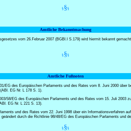
§
§
§
Amtliche Bekanntmachung
ngsgesetzes vom 26.Februar 2007 (BGBl.I S.179) wird hiermit bekannt gemacht
§
§
§
Amtliche Fußnoten
0/ 31/EG des Europäischen Parlaments und des Rates vom 8. Juni 2000 über be
ABl. EG Nr. L 178 S. 1).
ie 2003/58/EG des Europäischen Parlaments und des Rates vom 15. Juli 2003 z
Bl. EG Nr. L 221 S. 13).
rlaments und des Rates vom 22. Juni 1998 über ein Informationsverfahren au
7), geändert durch die Richtlinie 98/48/EG des Europäischen Parlaments und d
§
§
§