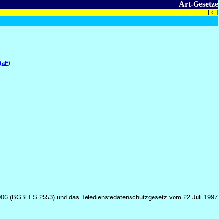
Art-Gesetze
‹
[
]
(aF)
2006 (BGBl.I S.2553) und das Teledienstedatenschutzgesetz vom 22.Juli 1997