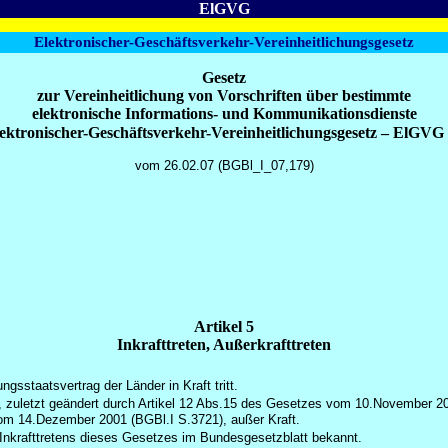
ElGVG
Elektronischer-Geschäftsverkehr-Vereinheitlichungsgesetz
Gesetz
zur Vereinheitlichung von Vorschriften über bestimmte
elektronische Informations- und Kommunikationsdienste
lektronischer-Geschäftsverkehr-Vereinheitlichungsgesetz – ElGVG
vom 26.02.07 (BGBl_I_07,179)
Artikel 5
Inkrafttreten, Außerkrafttreten
sstaatsvertrag der Länder in Kraft tritt.
0), zuletzt geändert durch Artikel 12 Abs.15 des Gesetzes vom 10.November 
vom 14.Dezember 2001 (BGBl.I S.3721), außer Kraft.
Inkrafttretens dieses Gesetzes im Bundesgesetzblatt bekannt.