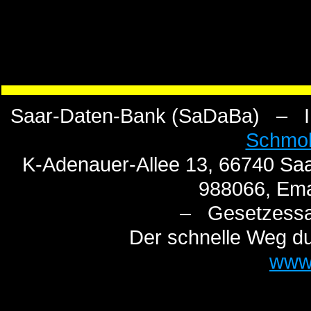
Saar-Daten-Bank (SaDaBa) – I n
Schmo
K-Adenauer-Allee 13, 66740 Saa
988066, Ema
– Gesetzess
Der schnelle Weg du
www