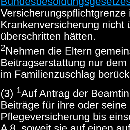
Bundesbesoldungsgesetze
Versicherungspflichtgrenze 
Krankenversicherung nicht 
überschritten hätten.
2
Nehmen die Eltern gemeins
Beitragserstattung nur dem 
im Familienzuschlag berücks
1
(3)
Auf Antrag der Beamti
Beiträge für ihre oder sein
Pflegeversicherung bis ein
A 8, soweit sie auf einen a