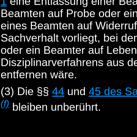
1
eine Entlassung einer Bea
Beamten auf Probe oder ein
eines Beamten auf Widerru
Sachverhalt vorliegt, bei d
oder ein Beamter auf Lebe
Disziplinarverfahrens aus 
entfernen wäre.
(3)
Die §§
44
und
45 des S
(f)
bleiben unberührt.