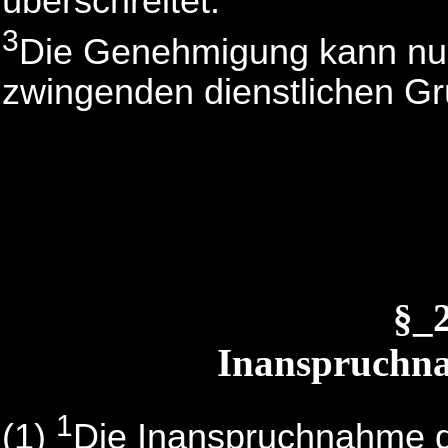
überschreitet.
3
Die Genehmigung kann nur
zwingenden dienstlichen G
§_
Inanspruchna
1
(1)
Die Inanspruchnahme de