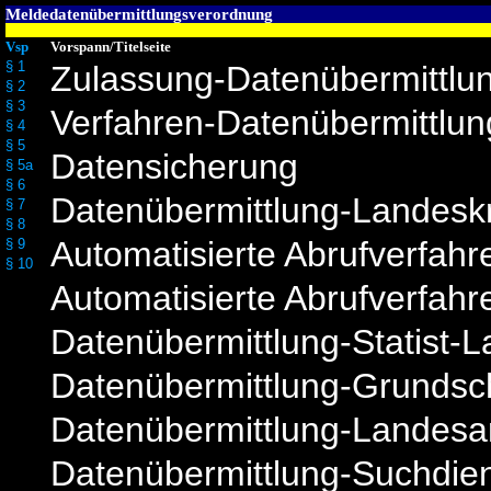
Meldedatenübermittlungsverordnung
Vsp
Vorspann/Titelseite
§ 1
Zulassung-Datenübermittlu
§ 2
§ 3
Verfahren-Datenübermittlun
§ 4
§ 5
Datensicherung
§ 5a
§ 6
Datenübermittlung-Landesk
§ 7
§ 8
Automatisierte Abrufverfahr
§ 9
§ 10
Automatisierte Abrufverfah
Datenübermittlung-Statist-
Datenübermittlung-Grundsc
Datenübermittlung-Landes
Datenübermittlung-Suchdie