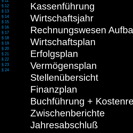
§ 11
Kassenführung
§ 12
§ 13
Wirtschaftsjahr
§ 14
§ 15
Rechnungswesen Aufba
§ 16
§ 17
§ 18
Wirtschaftsplan
§ 19
§ 20
Erfolgsplan
§ 21
§ 22
Vermögensplan
§ 23
§ 24
Stellenübersicht
Finanzplan
Buchführung + Kostenr
Zwischenberichte
Jahresabschluß