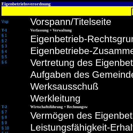
Eigenbetriebsverordnung
Vorspann/Titelseite
Vsp
T-1
Verfassung + Verwaltung
§ 1
Eigenbetrieb-Rechtsgru
§ 2
§ 3
Eigenbetriebe-Zusamm
§ 4
§ 5
Vertretung des Eigenbet
§ 6
Aufgaben des Gemeind
Werksausschuß
Werkleitung
T-2
Wirtschaftsführung + Rechnungsw
§ 7
Vermögen des Eigenbet
§ 8
§ 9
Leistungsfähigkeit-Erh
§ 10