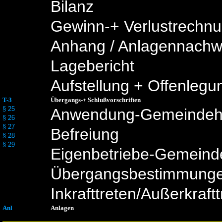
Bilanz
Gewinn-+ Verlustrechn
Anhang / Anlagennachw
Lagebericht
Aufstellung + Offenlegu
T-3
Übergangs-+ Schlußvorschriften
§ 25
Anwendung-Gemeindeh
§ 26
§ 27
Befreiung
§ 28
§ 29
Eigenbetriebe-Gemeind
Übergangsbestimmung
Inkrafttreten/Außerkraft
Anl
Anlagen