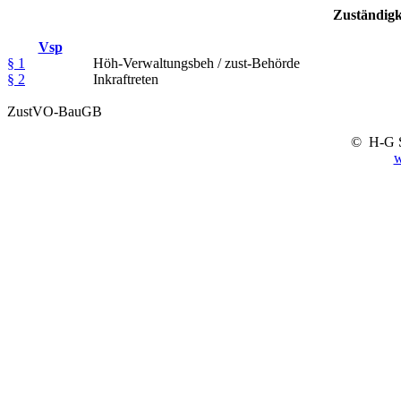
Zuständig
Vsp
§ 1
Höh-Verwaltungsbeh / zust-Behörde
§ 2
Inkraftreten
ZustVO-BauGB
© H-G 
w