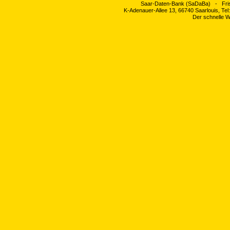
Saar-Daten-Bank (SaDaBa) - Fri
K-Adenauer-Allee 13, 66740 Saarlouis, Te
Der schnelle W