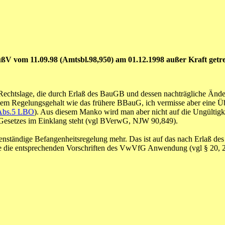
V vom 11.09.98 (Amtsbl.98,950) am 01.12.1998 außer Kraft getre
chtslage, die durch Erlaß des BauGB und dessen nachträgliche Änder
em Regelungsgehalt wie das frühere BBauG, ich vermisse aber eine 
Abs.5 LBO
). Aus diesem Manko wird man aber nicht auf die Ungültigk
 Gesetzes im Einklang steht (vgl BVerwG, NJW 90,849).
enständige Befangenheitsregelung mehr. Das ist auf das nach Erlaß 
ute die entsprechenden Vorschriften des VwVfG Anwendung (vgl § 20