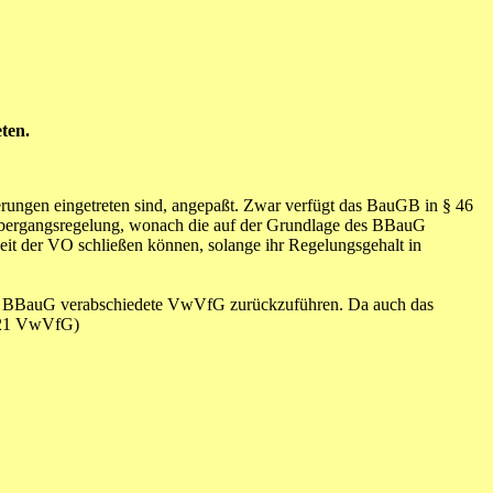
ten.
ungen eingetreten sind, angepaßt. Zwar verfügt das BauGB in § 46
Übergangsregelung, wonach die auf der Grundlage des BBauG
eit der VO schließen können, solange ihr Regelungsgehalt in
des BBauG verabschiedete VwVfG zurückzuführen. Da auch das
, 21 VwVfG)