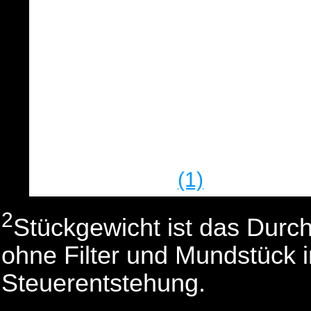
gefüllt mit entripptem M
zigarrenfarbenen Deckbla
das das Erzeugnis vollst
auch den Filter, nicht ab
Stückgewicht 2,3 Gramm 
mindestens einem Drittel 
(1)
mehr beträgt
.
2
Stückgewicht ist das Durc
ohne Filter und Mundstück i
Steuerentstehung.