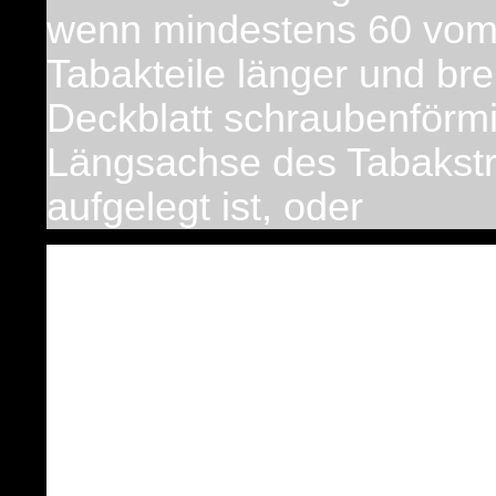
wenn mindestens 60 vom
Tabakteile länger und bre
Deckblatt schraubenförmi
Längsachse des Tabakst
aufgelegt ist, oder
gefüllt mit entripptem Mi
zigarrenfarbenen Deckbla
rekonstituiertem Tabak, 
Erzeugnis vollständig um
Filter, nicht aber das Mu
1,2 Gramm oder mehr bet