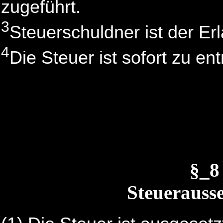
zugeführt.
3
Steuerschuldner ist der Er
4
Die Steuer ist sofort zu ent
§_8
Steuerauss