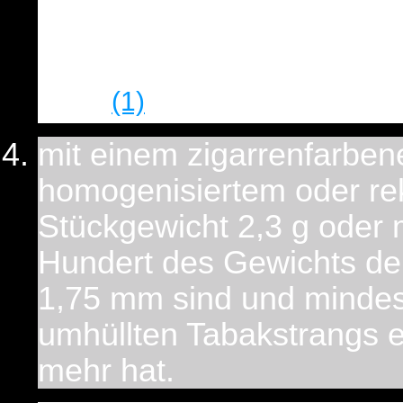
spiralenförmig mit einem
des Tabakstrangs von min
(1)
oder
mit einem zigarrenfarben
homogenisiertem oder re
Stückgewicht 2,3 g oder 
Hundert des Gewichts der 
1,75 mm sind und mindest
umhüllten Tabakstrangs
mehr hat.