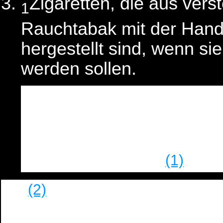
Zigaretten, die aus vers
1
Rauchtabak mit der Hand
hergestellt sind, wenn si
werden sollen.
Einfache Geräte sind m
2
bedienende Geräte zum 
Zigaretten, die sich nich
(1)
Zigaretten eignen
.
(2)
(2)
Geräte, die keine ein
Absatzes 1 Nr. 3 sind, dürf