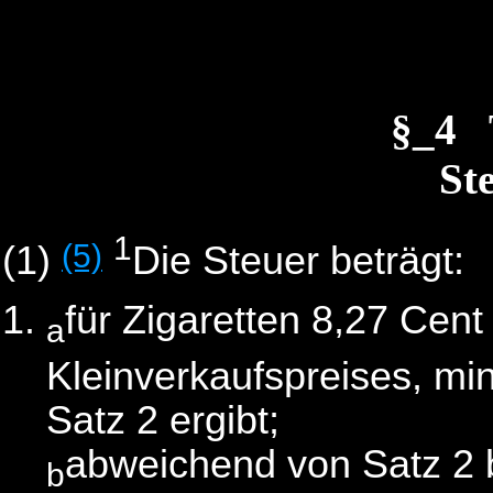
§_4 
St
1
(5)
(1)
Die Steuer beträgt:
für Zigaretten 8,27 Cent
a
Kleinverkaufspreises, mi
Satz 2 ergibt;
abweichend von Satz 2 b
b