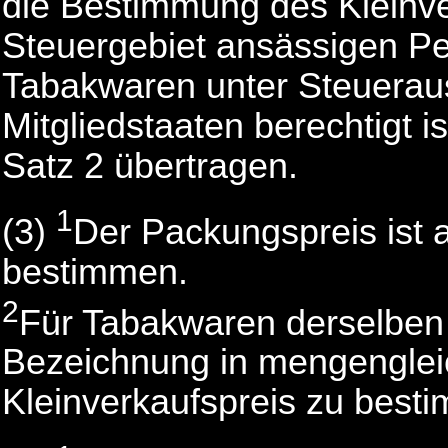
die Bestimmung des Kleinve
Steuergebiet ansässigen P
Tabakwaren unter Steuerau
Mitgliedstaaten berechtigt 
Satz 2 übertragen.
1
(3)
Der Packungspreis ist 
bestimmen.
2
Für Tabakwaren derselben
Bezeichnung in mengenglei
Kleinverkaufspreis zu best