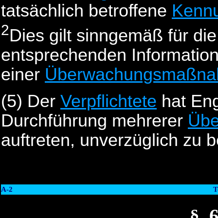
tatsächlich betroffene
Kenn
2
Dies gilt sinngemäß für die
entsprechenden Informatio
einer
Überwachungsmaßn
(5)
Der
Verpflichtete
hat Eng
Durchführung mehrerer
Üb
auftreten, unverzüglich zu b
A-2
T
§_