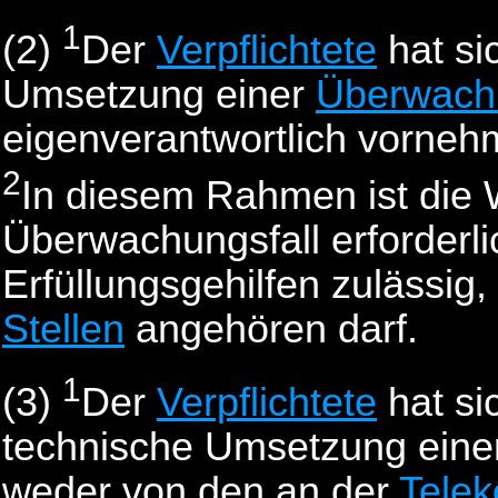
1
(2)
Der
Verpflichtete
hat si
Umsetzung einer
Überwac
eigenverantwortlich vorneh
2
In diesem Rahmen ist die
Überwachungsfall erforderli
Erfüllungsgehilfen zulässig,
Stellen
angehören darf.
1
(3)
Der
Verpflichtete
hat si
technische Umsetzung ein
weder von den an der
Tele