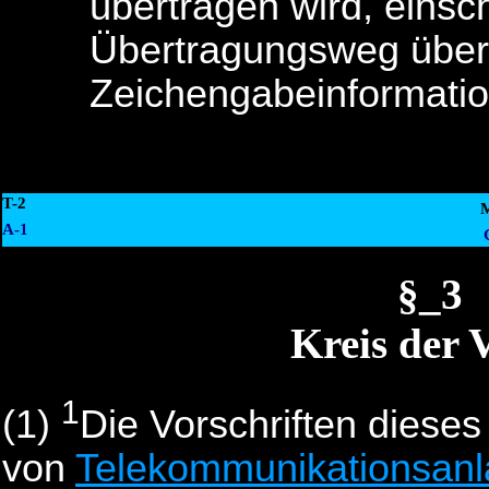
übertragen wird, einsc
Übertragungsweg überm
Zeichengabeinformati
T-2
A-1
§_3
Kreis der 
1
(1)
Die Vorschriften dieses
von
Telekommunikationsan