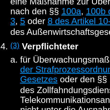
eine Maßnahme zur Übe
nach den §§
100a
,
100b 
3
,
5
oder
8 des Artikel 1
des Außenwirtschaftsges
(3)
Verpflichteter
für Überwachungsmaß
der Strafprozessordnu
Gesetzes
oder den §§ 
des Zollfahndungsdie
Telekommunikationsa
nicht unter die Ausn