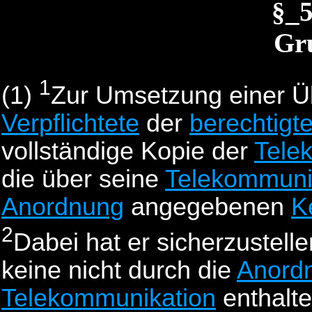
§_
Gr
1
(1)
Zur Umsetzung einer 
Verpflichtete
der
berechtigte
vollständige Kopie der
Tele
die über seine
Telekommuni
Anordnung
angegebenen
K
2
Dabei hat er sicherzustelle
keine nicht durch die
Anord
Telekommunikation
enthalte