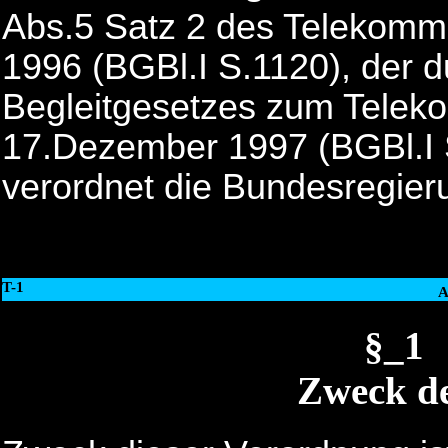
Abs.5 Satz 2 des Telekommu
1996 (BGBl.I S.1120), der d
Begleitgesetzes zum Telek
17.Dezember 1997 (BGBl.I S
verordnet die Bundesregier
T-1
A
§_1
Zweck d