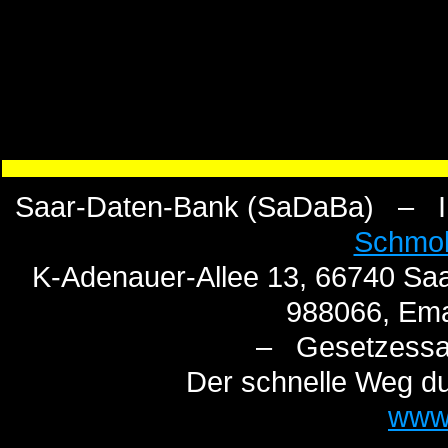
Saar-Daten-Bank (SaDaBa) – I n
Schmo
K-Adenauer-Allee 13, 66740 Saa
988066, Ema
– Gesetzess
Der schnelle Weg du
www