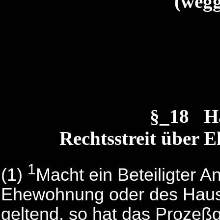
(wegg
§_18 H
Rechtsstreit über
1
(1)
Macht ein Beteiligter A
Ehewohnung oder des Hausr
geltend, so hat das Prozeßg