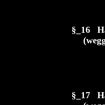
§_16 H
(wegg
§_17 H