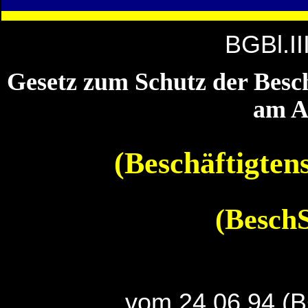
BGBl.II
Gesetz zum Schutz der Besch
am A
(Beschäftigten
(Besch
vom 24.06.94 (B