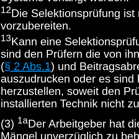
12
Die Selektionsprüfung ist
vorzubereiten.
13
Kann eine Selektionsprüf
sind den Prüfern die von i
(
§ 2 Abs.1
) und Beitragsab
auszudrucken oder es sind 
herzustellen, soweit den Prü
installierten Technik nicht z
1a
(3)
Der Arbeitgeber hat di
Mängel unverzüglich zu be