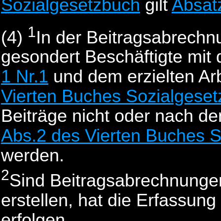
Sozialgesetzbuch
gilt
Absat
1
(4)
In der Beitragsabrech
gesondert Beschäftigte mi
1 Nr.1
und dem erzielten Ar
Vierten Buches Sozialgese
Beiträge nicht oder nach den
Abs.2 des Vierten Buches 
werden.
2
Sind Beitragsabrechnungen
erstellen, hat die Erfassun
erfolgen.