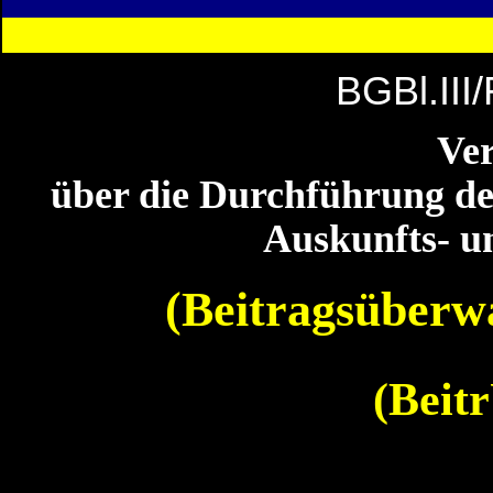
BGBl.III
Ve
über die Durchführung d
Auskunfts- u
(Beitragsüberw
(Beit