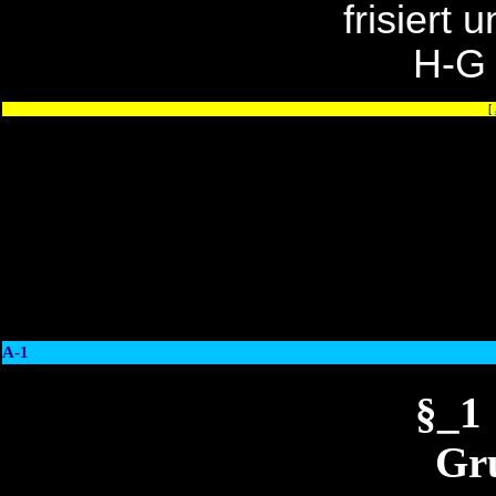
frisiert 
H-G
[
A-1
§_1
Gr