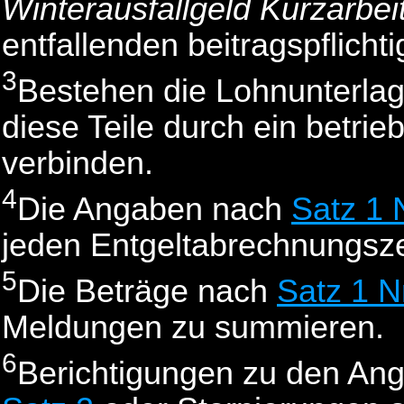
Winterausfallgeld
Kurzarbei
entfallenden beitragspflic
3
Bestehen die Lohnunterlag
diese Teile durch ein betr
verbinden.
4
Die Angaben nach
Satz 1 N
jeden Entgeltabrechnungszei
5
Die Beträge nach
Satz 1 N
Meldungen zu summieren.
6
Berichtigungen zu den A