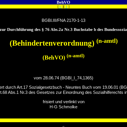
BehVO
‹
[
][
I
]
BGBl.III/FNA 2170-1-13
ur Durchführung des § 76 Abs.2a Nr.3 Buchstabe b des Bundessozial
(n-amtl)
(Behindertenverordnung)
(n-amtl)
(BehVO)
vom 28.06.74 (BGBl_I_74,1365)
dert durch Art.17 Sozialgesetzbuch - Neuntes Buch vom 19.06.01 (BG
t.68 Abs.1 Nr.3 des Gesetzes zur Einordnung des Sozialhilferechts
frisiert und verlinkt von
H-G Schmolke