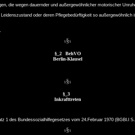
en, die wegen dauernder und außergewöhnlicher motorischer Unruhe 
Leidenszustand oder deren Pflegebedürftigkeit so außergewöhnlich i
.
§
§
§
§_2 BehVO
Berlin-Klausel
§
§
§
§_3
Inkrafttreten
Satz 1 des Bundessozialhilfegesetzes vom 24.Februar 1970 (BGBl.I S.
§
§
§