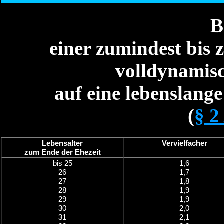
B
einer zumindest bis 
volldynamis
auf eine lebenslang
(
§ 2
Lebensalter
Vervielfacher
zum Ende der Ehezeit
bis 25
1,6
26
1,7
27
1,8
28
1,9
29
1,9
30
2,0
31
2,1