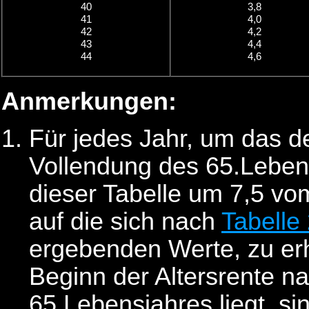
40
3,8
41
4,0
42
4,2
43
4,4
44
4,6
Anmerkungen:
Für jedes Jahr, um das de
Vollendung des 65.Lebens
dieser Tabelle um 7,5 vo
auf die sich nach
Tabelle
ergebenden Werte, zu erh
Beginn der Altersrente n
65.Lebensjahres liegt, si