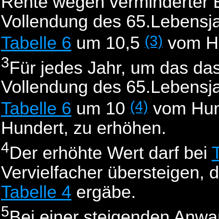
Rente wegen verminderter E
Vollendung des 65.Lebensjah
(3)
Tabelle 6
um 10,5
vom Hu
3
Für jedes Jahr, um das da
Vollendung des 65.Lebensjah
(4)
Tabelle 6
um 10
vom Hund
Hundert, zu erhöhen.
4
Der erhöhte Wert darf bei
Vervielfacher übersteigen, 
Tabelle 4
ergäbe.
5
Bei einer steigenden Anwart