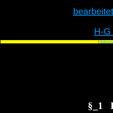
bearbeite
H-G
[
Änderunge
§_1 