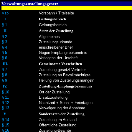
Verwaltungszustellungsgesetz
Vsp
Vorspann / Titelseite
I.
Geltungsbereich
§ 1
Geltungsbereich
II.
Arten der Zustellung
§ 2
Allgemeines
§ 3
Zustellungsurkunde
§ 4
einschreibener Brief
§ 5
Gegen Empfangsbekenntnis
§ 6
Vorlegens der Urschrift
III.
Gemeinsame Vorschriften
§ 7
Zustellung-gesetzl-Vertreter
§ 8
Zustellung an Bevollmächtigte
§ 9
Heilung von Zustellungsmängeln
IV.
Zustellung-Empfangsbekenntnis
§ 10
Ort der Zustellung
§ 11
Ersatzzustellung
§ 12
Nachtzeit + Sonn- + Feiertagen
§ 13
Verweigerung der Annahme
V.
Sonderarten der Zustellung
§ 14
Zustellung im Ausland
§ 15
Öffentliche Zustellung
§ 16
Zustellung-Beamte