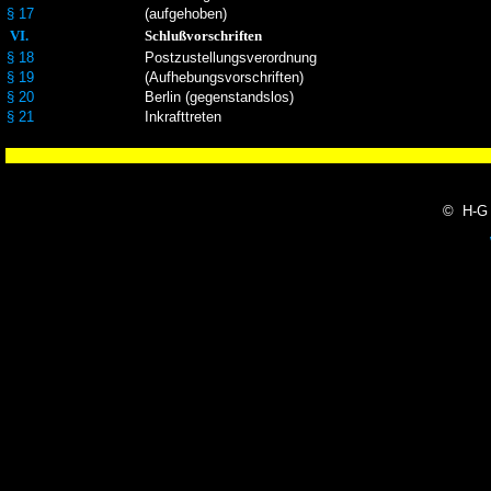
§ 17
(aufgehoben)
VI.
Schlußvorschriften
§ 18
Postzustellungsverordnung
§ 19
(Aufhebungsvorschriften)
§ 20
Berlin (gegenstandslos)
§ 21
Inkrafttreten
© H-G 