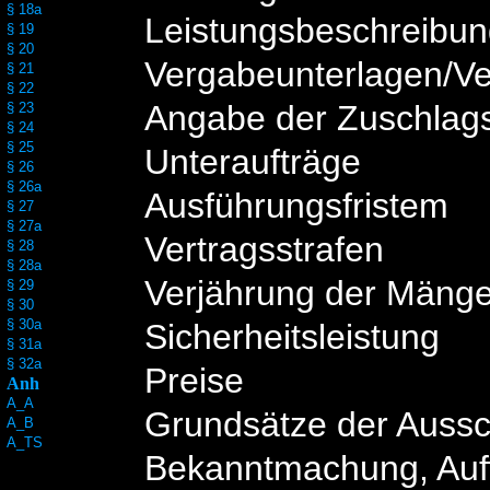
§ 18a
Leistungsbeschreibu
§ 19
§ 20
Vergabeunterlagen/V
§ 21
§ 22
Angabe der Zuschlags
§ 23
§ 24
§ 25
Unteraufträge
§ 26
§ 26a
Ausführungsfristem
§ 27
§ 27a
Vertragsstrafen
§ 28
§ 28a
Verjährung der Mäng
§ 29
§ 30
§ 30a
Sicherheitsleistung
§ 31a
§ 32a
Preise
Anh
A_A
Grundsätze der Auss
A_B
A_TS
Bekanntmachung, Auf