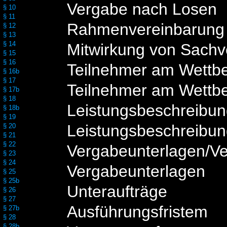
Vergabe nach Losen
§ 10
§ 11
Rahmenvereinbarung
§ 12
§ 13
§ 14
Mitwirkung von Sachv
§ 15
§ 16
Teilnehmer am Wettb
§ 16b
§ 17
Teilnehmer am Wettb
§ 17b
§ 18
Leistungsbeschreibu
§ 18b
§ 19
Leistungsbeschreibu
§ 20
§ 21
§ 22
Vergabeunterlagen/V
§ 23
§ 24
Vergabeunterlagen
§ 25
§ 25b
Unteraufträge
§ 26
§ 27
Ausführungsfristem
§ 27b
§ 28
§ 28b