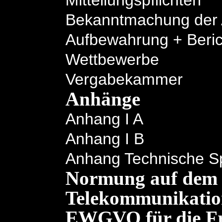
Mitteilungspflichten
Bekanntmachung der A
Aufbewahrung + Berich
Wettbewerbe
Vergabekammer
Anhänge
Anhang I A
Anhang I B
Anhang Technische Sp
Normung auf dem 
Telekommunikati
EWGVO für die Fri