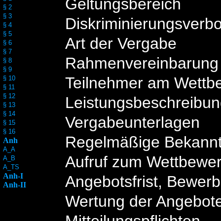
Geltungsbereich
§ 2
§ 3
Diskriminierungsverbo
§ 4
§ 5
Art der Vergabe
§ 6
§ 7
Rahmenvereinbarung
§ 8
§ 9
Teilnehmer am Wettb
§ 10
§ 11
§ 12
Leistungsbeschreibu
§ 13
§ 14
Vergabeunterlagen
§ 15
§ 16
Regelmäßige Bekann
Anh
A_A
Aufruf zum Wettbewe
A_B
A_TS
Anh-I
Angebotsfrist, Bewerb
Anh-II
Wertung der Angebot