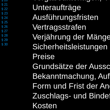
§ 20
§ 21
Unteraufträge
§ 22
§ 23
Ausführungsfristen
§ 24
§ 25
Vertragsstrafen
§ 26
§ 27
Verjährung der Mäng
§ 28
§ 29
Sicherheitsleistungen
§ 30
Preise
Grundsätze der Auss
Bekanntmachung, Auf
Form und Frist der A
Zuschlags- und Bindef
Kosten