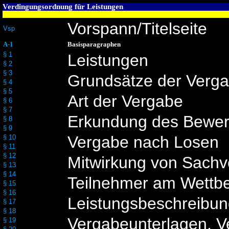
Verdingungsordnung für Leistungen
Vorspann/Titelseite
Vsp
A-1
Basisparagraphen
§ 1
Leistungen
§ 2
§ 3
Grundsätze der Verg
§ 4
§ 5
Art der Vergabe
§ 6
§ 7
Erkundung des Bewer
§ 8
§ 9
Vergabe nach Losen
§ 10
§ 11
§ 12
Mitwirkung von Sachv
§ 13
§ 14
Teilnehmer am Wettb
§ 15
§ 16
Leistungsbeschreibu
§ 17
§ 18
Vergabeunterlagen, V
§ 19