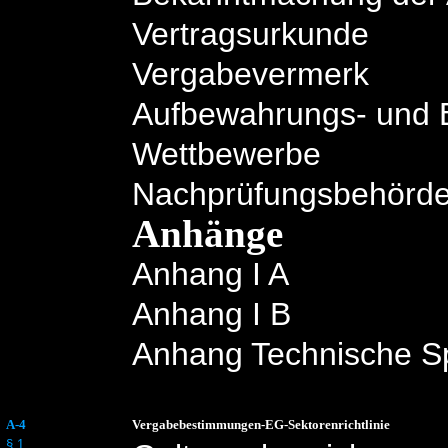
Vertragsurkunde
Vergabevermerk
Aufbewahrungs- und B
Wettbewerbe
Nachprüfungsbehörd
Anhänge
Anhang I A
Anhang I B
Anhang Technische Sp
A-4
Vergabebestimmungen-
EG-Sektorenrichtlinie
§ 1