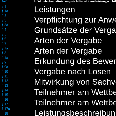
A-2
EG-Lieferkoordinierungsrichtlinie/Dienstleistungsrichtl
§ 1
Leistungen
§ 1a
§ 2
Verpflichtung zur An
§ 3
§ 3a
Grundsätze der Verg
§ 4
§ 5
Arten der Vergabe
§ 6
§ 7
Arten der Vergabe
§ 7a
§ 8
§ 8a
Erkundung des Bewer
§ 9
§ 9a
Vergabe nach Losen
§ 10
§ 11
Mitwirkung von Sachv
§ 12
§ 13
Teilnehmer am Wettb
§ 14
§ 15
§ 16
Teilnehmer am Wettb
§ 17
§ 17a
Leistungsbeschreibu
§ 18