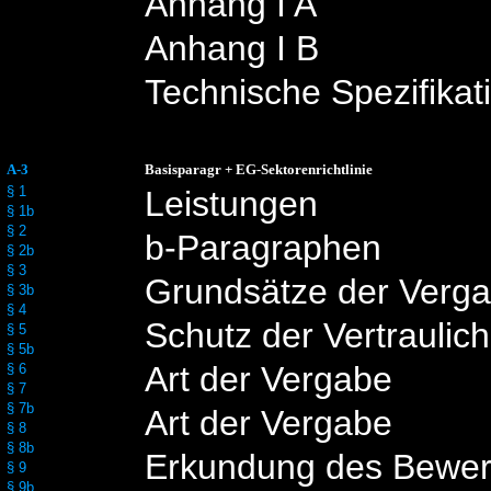
Anhang I A
Anhang I B
Technische Spezifikat
A-3
Basisparagr + EG-Sektorenrichtlinie
§ 1
Leistungen
§ 1b
§ 2
b-Paragraphen
§ 2b
§ 3
Grundsätze der Verg
§ 3b
§ 4
Schutz der Vertraulich
§ 5
§ 5b
Art der Vergabe
§ 6
§ 7
§ 7b
Art der Vergabe
§ 8
§ 8b
Erkundung des Bewer
§ 9
§ 9b