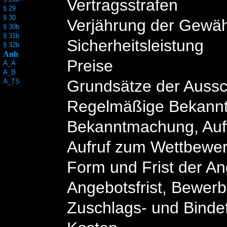
Vertragsstrafen
§ 29
§ 30
Verjährung der Gewäh
§ 30b
§ 31b
Sicherheitsleistung
§ 32b
Anh
Preise
A_A
A_B
Grundsätze der Auss
A_TS
Regelmäßige Bekann
Bekanntmachung, Auf
Aufruf zum Wettbewe
Form und Frist der A
Angebotsfrist, Bewerb
Zuschlags- und Bindef