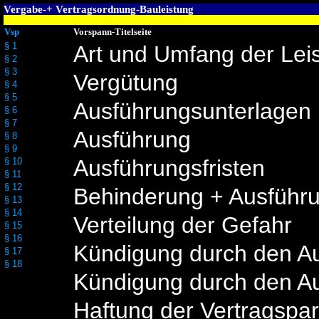
Vergabe-+ Vertragsordnung-Bauleistung
Vsp
Vorspann-Titelseite
§ 1
Art und Umfang der Lei
§ 2
§ 3
Vergütung
§ 4
§ 5
Ausführungsunterlagen
§ 6
§ 7
Ausführung
§ 8
§ 9
Ausführungsfristen
§ 10
§ 11
§ 12
Behinderung + Ausführ
§ 13
§ 14
Verteilung der Gefahr
§ 15
§ 16
Kündigung durch den Au
§ 17
§ 18
Kündigung durch den A
Haftung der Vertragspar