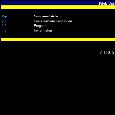
Telek-Uni
Vsp
Vorspann-Titelseite
§ 1
Universaldienstleistungen
§ 2
Entgelte
§ 3
Inkrafttreten
© H-G S 