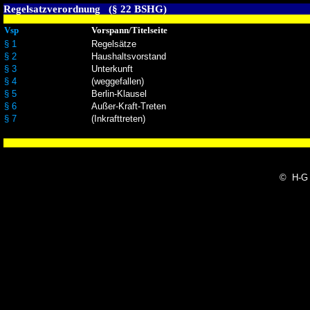
Regelsatzverordnung (§ 22 BSHG)
Vsp
Vorspann/Titelseite
§ 1
Regelsätze
§ 2
Haushaltsvorstand
§ 3
Unterkunft
§ 4
(weggefallen)
§ 5
Berlin-Klausel
§ 6
Außer-Kraft-Treten
§ 7
(Inkrafttreten)
© H-G 