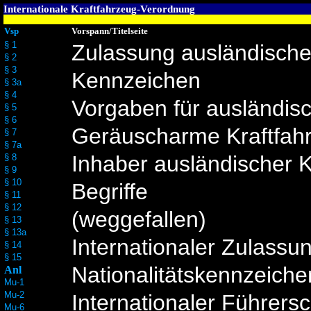
Internationale Kraftfahrzeug-Verordnung
Vsp
Vorspann/Titelseite
§ 1
Zulassung ausländische
§ 2
§ 3
Kennzeichen
§ 3a
§ 4
Vorgaben für ausländis
§ 5
§ 6
Geräuscharme Kraftfah
§ 7
§ 7a
Inhaber ausländischer K
§ 8
§ 9
§ 10
Begriffe
§ 11
§ 12
(weggefallen)
§ 13
§ 13a
Internationaler Zulassu
§ 14
§ 15
Nationalitätskennzeiche
Anl
Mu-1
Mu-2
Internationaler Führers
Mu-6