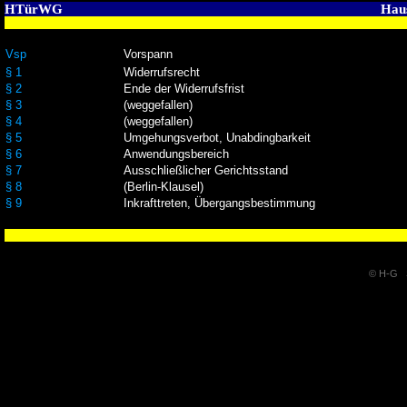
HTürWG
Hau
Vsp
Vorspann
§ 1
Widerrufsrecht
§ 2
Ende der Widerrufsfrist
§ 3
(weggefallen)
§ 4
(weggefallen)
§ 5
Umgehungsverbot, Unabdingbarkeit
§ 6
Anwendungsbereich
§ 7
Ausschließlicher Gerichtsstand
§ 8
(Berlin-Klausel)
§ 9
Inkrafttreten, Übergangsbestimmung
© H-G S